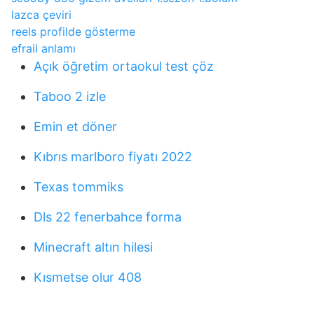
lazca çeviri
reels profilde gösterme
efrail anlamı
Açık öğretim ortaokul test çöz
Taboo 2 izle
Emin et döner
Kıbrıs marlboro fiyatı 2022
Texas tommiks
Dls 22 fenerbahce forma
Minecraft altın hilesi
Kısmetse olur 408