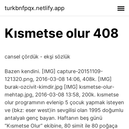
turkbnfpqx.netlify.app
Kısmetse olur 408
cansel çördük - ekşi sözlük
Bazen kendini. [IMG] capture-20151109-
121320.png, 2016-03-08 14:06, 408k. [IMG]
burak-ozcivit-kimdir.jpg [IMG] kısmetse-olur-
mehtap.jpg, 2016-03-08 13:58, 200k. kısmetse
olur programının evlenip 5 çocuk yapmak isteyen
ve (bkz: eser west)in sevgilisi olan 1995 doğumlu
antalyalı genç bayan. Haftanın beş günü
“Kısmetse Olur” ekibine, 80 simit ile 80 poğaça