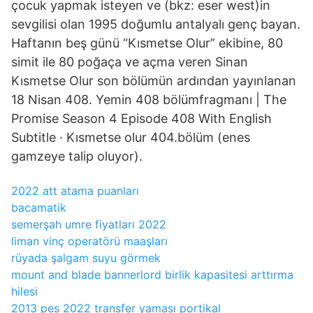
çocuk yapmak isteyen ve (bkz: eser west)in
sevgilisi olan 1995 doğumlu antalyalı genç bayan.
Haftanın beş günü “Kısmetse Olur” ekibine, 80
simit ile 80 poğaça ve açma veren Sinan
Kısmetse Olur son bölümün ardından yayınlanan
18 Nisan 408. Yemin 408 bölümfragmanı | The
Promise Season 4 Episode 408 With English
Subtitle · Kısmetse olur 404.bölüm (enes
gamzeye talip oluyor).
2022 att atama puanları
bacamatik
semerşah umre fiyatları 2022
liman vinç operatörü maaşları
rüyada şalgam suyu görmek
mount and blade bannerlord birlik kapasitesi arttırma
hilesi
2013 pes 2022 transfer yaması portikal