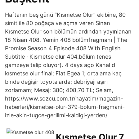
Haftanın beş günü “Kısmetse Olur” ekibine, 80
simit ile 80 poğaça ve açma veren Sinan
Kısmetse Olur son bölümün ardından yayınlanan
18 Nisan 408. Yemin 408 bölümfragmanı | The
Promise Season 4 Episode 408 With English
Subtitle · Kısmetse olur 404.bölüm (enes
gamzeye talip oluyor). 4 days ago Kanal d
kısmetse olur final; Fiat Egea 1; ortalama kaç
binde değişir toyotalarda; debriyajı aşırı
zorlamam; Mesaj: 380; 408,70 TL; Selam,
https://www.sozcu.com.tr/hayatim/magazin-
haberleri/kismetse-olur-379-bolum-fragmani-
izle-akin-tugce-gerilimi-kaldigi-yerden/
Kısmetse Olur 7